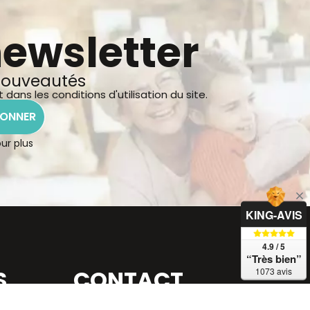
newsletter
 nouveautés
ns les conditions d'utilisation du site.
BONNER
our plus
KING-AVIS
4.9 / 5
“Très bien”
S
CONTACT
1073 avis
À votre écoute au : +33 (0)3 21 07 18 64
du mardi au vendredi de 17h à 19h