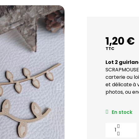
1,20 €
TTC
Lot 2 guirl
SCRAPMOUSET 
carterie ou lo
et délicate
à 
photos, ou en
En stock