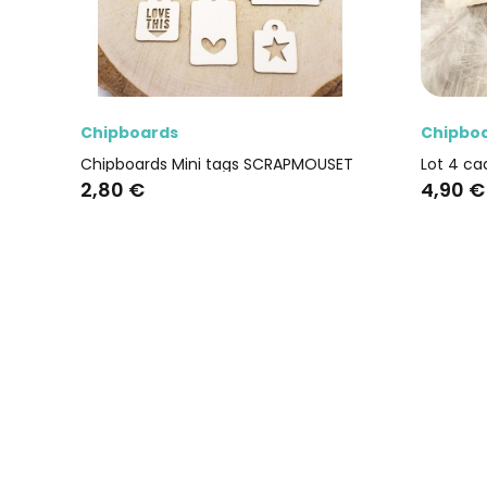
Aperçu rapide
Chipboards
RAPMOUSET
Lot 4 cadres polaroïd grand modèle en carton bois SCRAPMOUSET
4,90 €
2