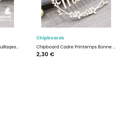
rapide
Aperçu rapide
Chipboards
Chipboard Cadre Printemps Bonne fête Maman SCRAPMOUSET
Chipboards Fleurs et feuillages SCRAPMOUSET
2,60 €