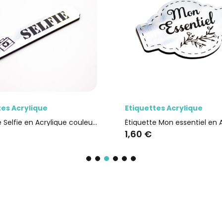
rçu rapide
Aperçu rapide
rylique
Etiquettes Acrylique
Etiquette Selfie en Acrylique couleur argent brossé
1,60 €