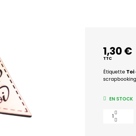
1,30 €
TTC
Étiquette
Toi
scrapbooking e
EN STOCK