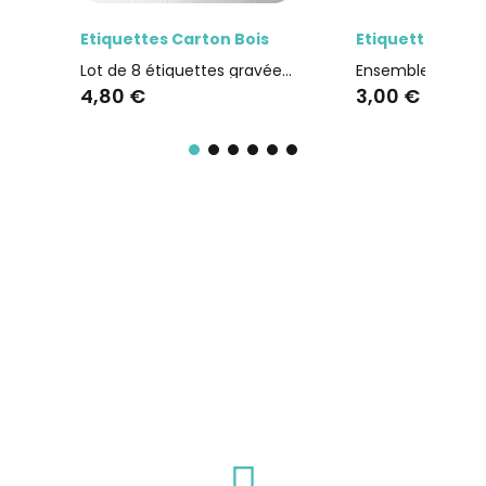
Aperçu rapide
Aperçu r
Etiquettes Carton Bois
Etiquettes Cart
Lot de 8 étiquettes gravées thème Mer carton bois SCRAPMOUSET
4,80 €
3,00 €