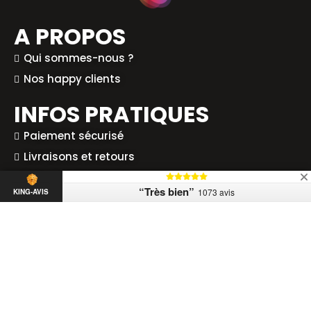
A PROPOS
Qui sommes-nous ?
Nos happy clients
INFOS PRATIQUES
Paiement sécurisé
Livraisons et retours
Foire aux questions
“Très bien”
1073 avis
KING-AVIS
Droit de rétractation
Codes promo & offres exclusives
CONTACT
À votre écoute au : +33 (0)3 21 07 18 64
du mardi au vendredi de 17h à 19h
Nous contacter par email
Découvrir MaBoxScrapmouset