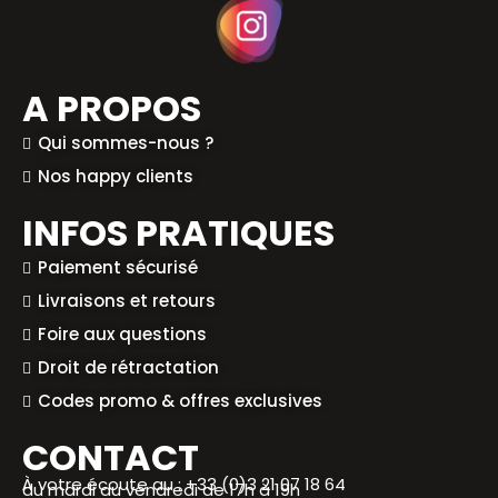
A PROPOS
Qui sommes-nous ?
Nos happy clients
INFOS PRATIQUES
Paiement sécurisé
Livraisons et retours
Foire aux questions
Droit de rétractation
Codes promo & offres exclusives
CONTACT
À votre écoute au : +33 (0)3 21 07 18 64
du mardi au vendredi de 17h à 19h