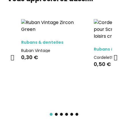
Aperçu rapide
Rubans & dentelles
Aperçu r
Rubans & dente
Ruban Vintage
0,30 €
Cordelette choc
0,50 €