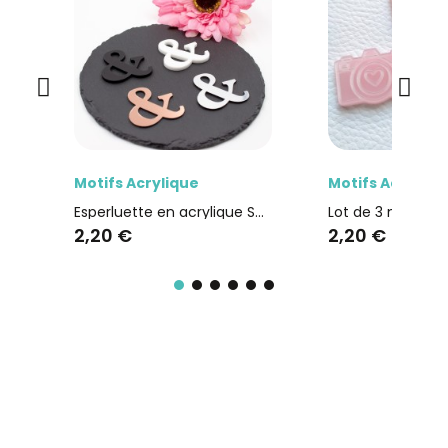
Aperçu rapide
Aperçu r
Motifs Acrylique
Motifs Acryliqu
Esperluette en acrylique SCRAPMOUSET plusieurs couleurs au choix
2,20 €
2,20 €